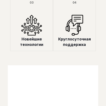
03
04
Новейшие
Круглосуточная
технологии
поддержка
Свяжитесь с нами!
Наш путь, начавшийся в 1999 году с производства
полиуретанового сырья, продолжается благодаря
нашему 25-летнему опыту работы в различных