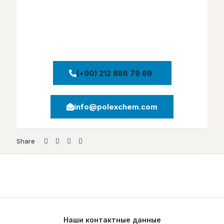
сегментах рынка и сферах применения в данной
отрасли. Сегодня мы предлагаем
профессиональные решения нашим клиентам из
различных отраслей, которые работают не только
в Турции, но и во многих других странах мира.
(+90) 212 886 79 69
info@polexchem.com
Share
Наши контактные данные