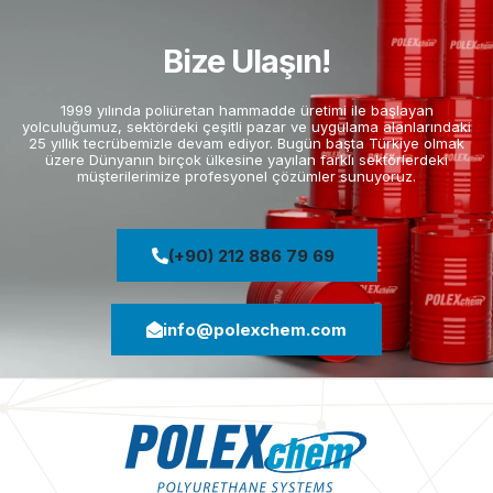
Bize Ulaşın!
1999 yılında poliüretan hammadde üretimi ile başlayan
yolculuğumuz, sektördeki çeşitli pazar ve uygulama alanlarındaki
25 yıllık tecrübemizle devam ediyor. Bugün başta Türkiye olmak
üzere Dünyanın birçok ülkesine yayılan farklı sektörlerdeki
müşterilerimize profesyonel çözümler sunuyoruz.
(+90) 212 886 79 69
info@polexchem.com