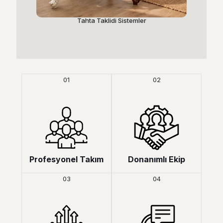
Tahta Taklidi Sistemler
EPS
01
02
Profesyonel Takım
Donanımlı Ekip
03
04