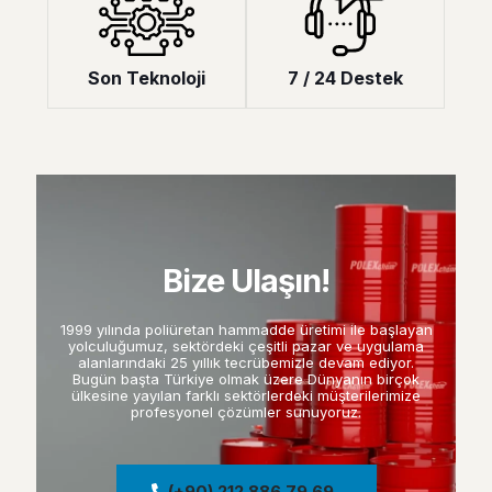
Son Teknoloji
7 / 24 Destek
Bize Ulaşın!
1999 yılında poliüretan hammadde üretimi ile başlayan
yolculuğumuz, sektördeki çeşitli pazar ve uygulama
alanlarındaki 25 yıllık tecrübemizle devam ediyor.
Bugün başta Türkiye olmak üzere Dünyanın birçok
ülkesine yayılan farklı sektörlerdeki müşterilerimize
profesyonel çözümler sunuyoruz.
(+90) 212 886 79 69